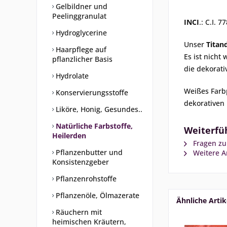
Gelbildner und
Peelinggranulat
INCI
.: C.I. 7
Hydroglycerine
Unser
Titan
Haarpflege auf
Es ist nicht
pflanzlicher Basis
die dekorat
Hydrolate
Weißes Farb
Konservierungsstoffe
dekorativen
Liköre, Honig, Gesundes..
Natürliche Farbstoffe,
Weiterfüh
Heilerden
Fragen zu
Pflanzenbutter und
Weitere Ar
Konsistenzgeber
Pflanzenrohstoffe
Pflanzenöle, Ölmazerate
Ähnliche Artik
Räuchern mit
heimischen Kräutern,