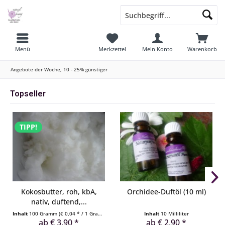
Menü
Merkzettel
Mein Konto
Warenkorb
Angebote der Woche, 10 - 25% günstiger
Topseller
TIPP!
Kokosbutter, roh, kbA,
Orchidee-Duftöl (10 ml)
nativ, duftend,...
Inhalt
100 Gramm
(€ 0,04 * / 1 Gramm)
Inhalt
10 Milliliter
ab € 3,90 *
ab € 2,90 *