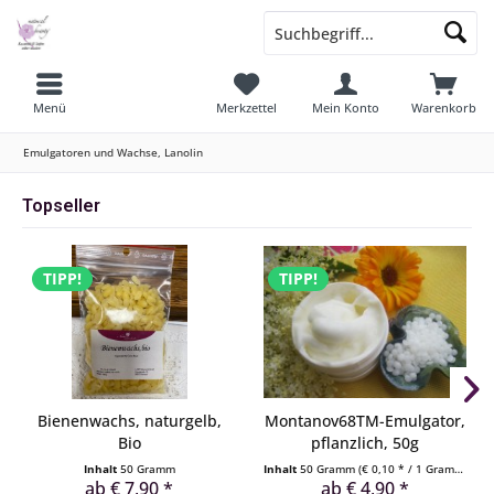
Menü
Merkzettel
Mein Konto
Warenkorb
Emulgatoren und Wachse, Lanolin
Topseller
TIPP!
TIPP!
Bienenwachs, naturgelb,
Montanov68TM-Emulgator,
Bio
pflanzlich, 50g
Inhalt
50 Gramm
Inhalt
50 Gramm
(€ 0,10 * / 1 Gramm)
ab € 7,90 *
ab € 4,90 *