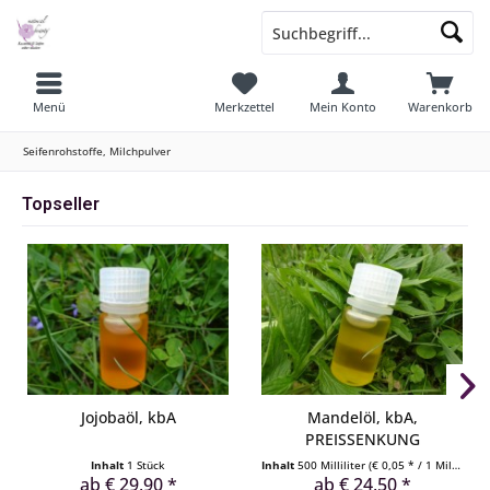
Menü
Merkzettel
Mein Konto
Warenkorb
Seifenrohstoffe, Milchpulver
Topseller
Jojobaöl, kbA
Mandelöl, kbA,
PREISSENKUNG
Inhalt
1 Stück
Inhalt
500 Milliliter
(€ 0,05 * / 1 Milliliter)
ab € 29,90 *
ab € 24,50 *