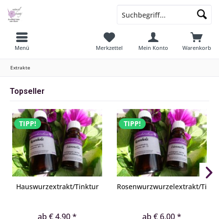
Menü
Merkzettel
Mein Konto
Warenkorb
Extrakte
Topseller
TIPP!
TIPP!
Hauswurzextrakt/Tinktur
Rosenwurzwurzelextrakt/Tinkt
ab € 4,90 *
ab € 6,00 *