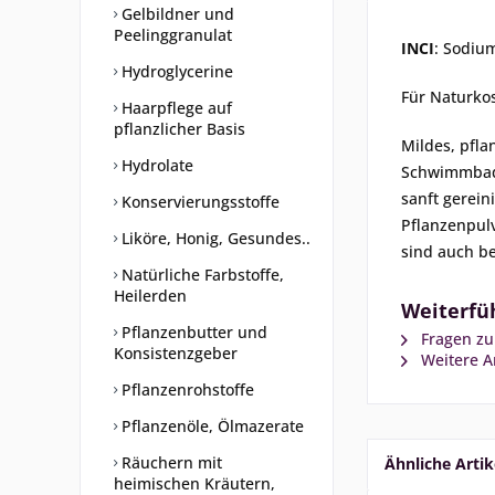
Gelbildner und
Peelinggranulat
INCI
: Sodiu
Hydroglycerine
Für Naturkos
Haarpflege auf
pflanzlicher Basis
Mildes, pfl
Hydrolate
Schwimmbad 
sanft gerei
Konservierungsstoffe
Pflanzenpulv
Liköre, Honig, Gesundes..
sind auch b
Natürliche Farbstoffe,
Heilerden
Weiterfüh
Pflanzenbutter und
Fragen zu
Konsistenzgeber
Weitere Ar
Pflanzenrohstoffe
Pflanzenöle, Ölmazerate
Räuchern mit
Ähnliche Artik
heimischen Kräutern,