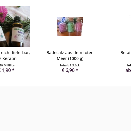
 nicht lieferbar,
Badesalz aus dem toten
Betai
z Keratin
Meer (1000 g)
50 Milliliter
Inhalt
1 Stück
In
 1,90 *
€ 6,90 *
ab