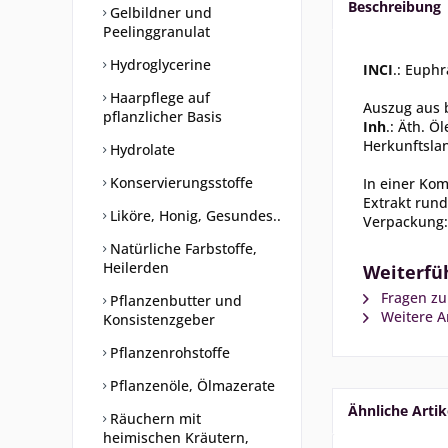
Beschreibung
Gelbildner und
Peelinggranulat
Hydroglycerine
INCI
.: Euphr
Haarpflege auf
Auszug aus b
pflanzlicher Basis
Inh
.: Äth. Öl
Herkunftsla
Hydrolate
Konservierungsstoffe
In einer Ko
Extrakt rund
Liköre, Honig, Gesundes..
Verpackung:
Natürliche Farbstoffe,
Heilerden
Weiterfüh
Fragen zu
Pflanzenbutter und
Weitere Ar
Konsistenzgeber
Pflanzenrohstoffe
Pflanzenöle, Ölmazerate
Ähnliche Artik
Räuchern mit
heimischen Kräutern,