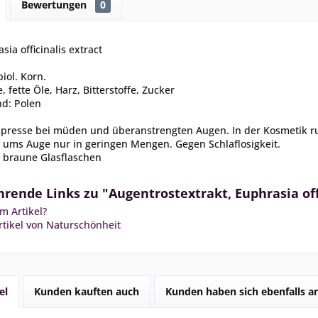
Bewertungen
0
asia officinalis extract
iol. Korn.
e, fette Öle, Harz, Bitterstoffe, Zucker
nd: Polen
mpresse bei müden und überanstrengten Augen. In der Kosmetik ru
 ums Auge nur in geringen Mengen. Gegen Schlaflosigkeit.
 braune Glasflaschen
rende Links zu "Augentrostextrakt, Euphrasia off
m Artikel?
tikel von Naturschönheit
el
Kunden kauften auch
Kunden haben sich ebenfalls 