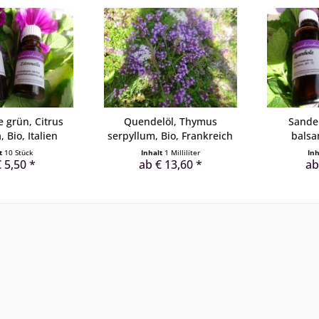
 grün, Citrus
Quendelöl, Thymus
Sandel
, Bio, Italien
serpyllum, Bio, Frankreich
balsa
lt
10 Stück
Inhalt
1 Milliliter
In
 5,50 *
ab € 13,60 *
ab