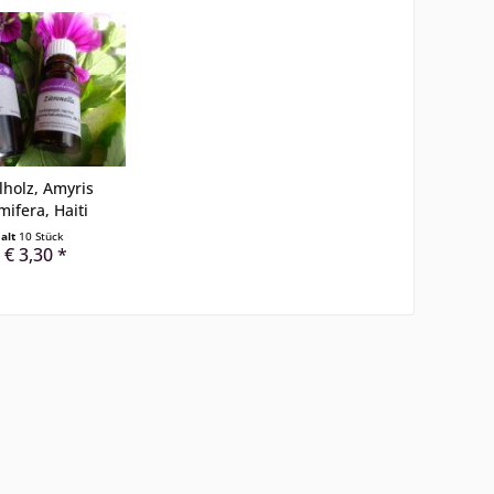
holz, Amyris
mifera, Haiti
halt
10 Stück
 € 3,30 *