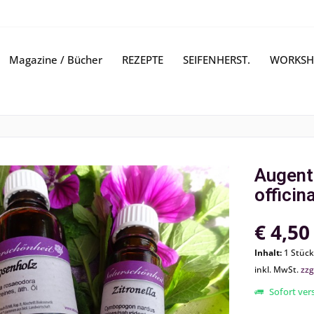
Magazine / Bücher
REZEPTE
SEIFENHERST.
WORKSH
Augent
officina
€ 4,50
Inhalt:
1 Stück
inkl. MwSt.
zzg
Sofort vers