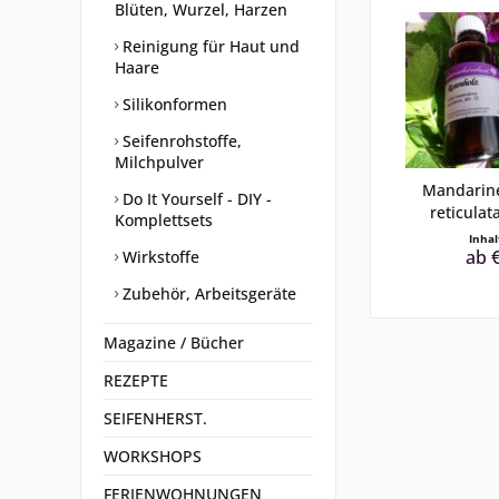
Blüten, Wurzel, Harzen
Reinigung für Haut und
Haare
Silikonformen
Seifenrohstoffe,
Milchpulver
Mandarine
Do It Yourself - DIY -
reticulata
Komplettsets
Inha
ab €
Wirkstoffe
Zubehör, Arbeitsgeräte
Magazine / Bücher
REZEPTE
SEIFENHERST.
WORKSHOPS
FERIENWOHNUNGEN