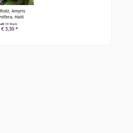
holz, Amyris
mifera, Haiti
halt
10 Stück
 € 3,30 *