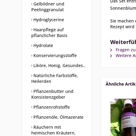
Das Set enth
Gelbildner und
Sonnenblume
Peelinggranulat
Hydroglycerine
Sie machen e
Rezept wird 
Haarpflege auf
pflanzlicher Basis
Weiterfüh
Hydrolate
Fragen zu
Konservierungsstoffe
Weitere Ar
Liköre, Honig, Gesundes..
Natürliche Farbstoffe,
Heilerden
Ähnliche Artik
Pflanzenbutter und
Konsistenzgeber
Pflanzenrohstoffe
Pflanzenöle, Ölmazerate
Räuchern mit
heimischen Kräutern,