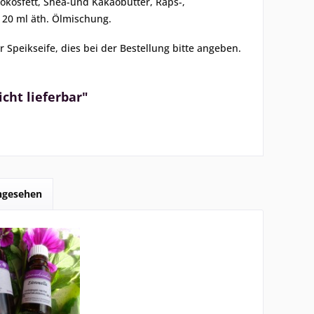
 Kokosfett, Shea-und Kakaobutter, Raps-,
20 ml äth. Ölmischung.
 Speikseife, dies bei der Bestellung bitte angeben.
icht lieferbar"
angesehen