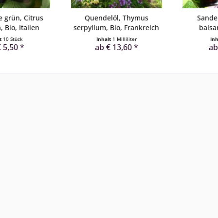
 grün, Citrus
Quendelöl, Thymus
Sandel
, Bio, Italien
serpyllum, Bio, Frankreich
balsa
lt
10 Stück
Inhalt
1 Milliliter
In
 5,50 *
ab € 13,60 *
ab