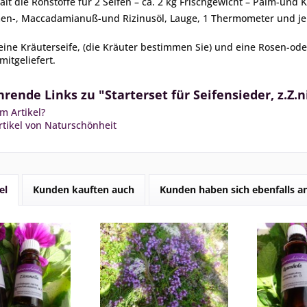
ält die Rohstoffe für 2 Seifen – ca. 2 kg Frischgewicht – Palm-und
n-, Maccadamianuß-und Rizinusöl, Lauge, 1 Thermometer und je 
ine Kräuterseife, (die Kräuter bestimmen Sie) und eine Rosen-oder
mitgeliefert.
rende Links zu "Starterset für Seifensieder, z.Z.n
m Artikel?
tikel von Naturschönheit
el
Kunden kauften auch
Kunden haben sich ebenfalls 