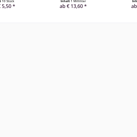
lt
10 Stück
Inhalt
1 Milliliter
In
 5,50 *
ab € 13,60 *
ab