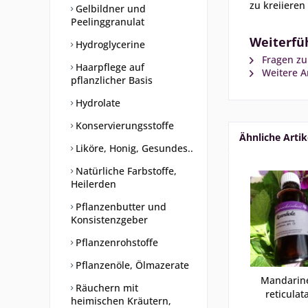
zu kreiieren 
Gelbildner und
Peelinggranulat
Weiterfüh
Hydroglycerine
Fragen zu
Haarpflege auf
Weitere Ar
pflanzlicher Basis
Hydrolate
Konservierungsstoffe
Ähnliche Artik
Liköre, Honig, Gesundes..
Natürliche Farbstoffe,
Heilerden
Pflanzenbutter und
Konsistenzgeber
Pflanzenrohstoffe
Pflanzenöle, Ölmazerate
Mandarine
Räuchern mit
reticulata
heimischen Kräutern,