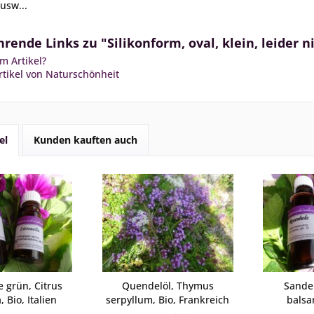
usw...
rende Links zu "Silikonform, oval, klein, leider n
m Artikel?
tikel von Naturschönheit
el
Kunden kauften auch
 grün, Citrus
Quendelöl, Thymus
Sandel
, Bio, Italien
serpyllum, Bio, Frankreich
balsa