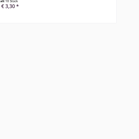
halt
10 Stück
 € 3,30 *