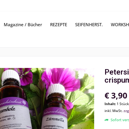
Magazine / Bücher
REZEPTE
SEIFENHERST.
WORKSH
Petersi
crispu
€ 3,90
Inhalt:
1 Stück
inkl. MwSt.
zzg
Sofort vers