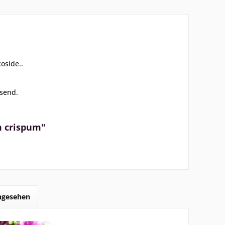
coside..
ösend.
m crispum"
angesehen