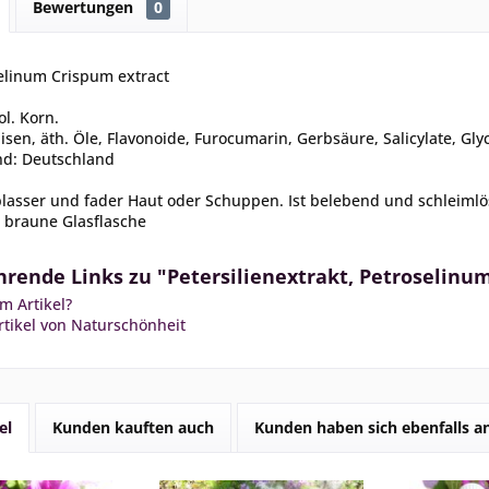
Bewertungen
0
selinum Crispum extract
ol. Korn.
, Eisen, äth. Öle, Flavonoide, Furocumarin, Gerbsäure, Salicylate, Gly
nd: Deutschland
blasser und fader Haut oder Schuppen. Ist belebend und schleiml
 braune Glasflasche
hrende Links zu "Petersilienextrakt, Petroselinu
m Artikel?
tikel von Naturschönheit
el
Kunden kauften auch
Kunden haben sich ebenfalls 