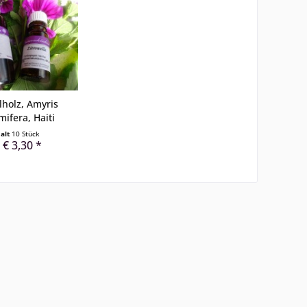
holz, Amyris
mifera, Haiti
halt
10 Stück
 € 3,30 *