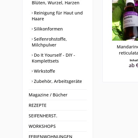
Blüten, Wurzel, Harzen
Reinigung für Haut und
Haare
Silikonformen
Seifenrohstoffe,
Milchpulver
Mandarine
reticulata
Do It Yourself - DIY -
Komplettsets
Inha
ab €
Wirkstoffe
Zubehör, Arbeitsgeräte
Magazine / Bücher
REZEPTE
SEIFENHERST.
WORKSHOPS
FERIENWOHNUNGEN