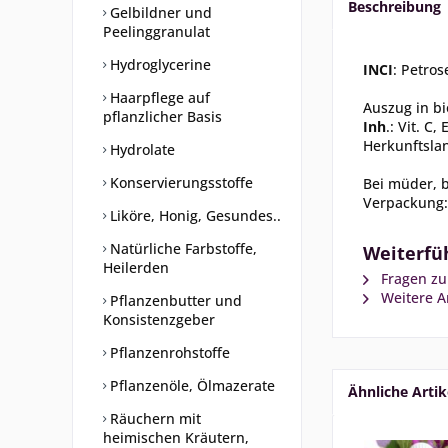
Beschreibung
Gelbildner und
Peelinggranulat
Hydroglycerine
INCI
: Petro
Haarpflege auf
Auszug in bi
pflanzlicher Basis
Inh
.: Vit. C
Herkunftsla
Hydrolate
Konservierungsstoffe
Bei müder, 
Verpackung:
Liköre, Honig, Gesundes..
Natürliche Farbstoffe,
Weiterfü
Heilerden
Fragen zu
Weitere Ar
Pflanzenbutter und
Konsistenzgeber
Pflanzenrohstoffe
Pflanzenöle, Ölmazerate
Ähnliche Artik
Räuchern mit
heimischen Kräutern,