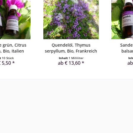
 grün, Citrus
Quendelöl, Thymus
Sandel
, Bio, Italien
serpyllum, Bio, Frankreich
balsa
lt
10 Stück
Inhalt
1 Milliliter
In
 5,50 *
ab € 13,60 *
ab