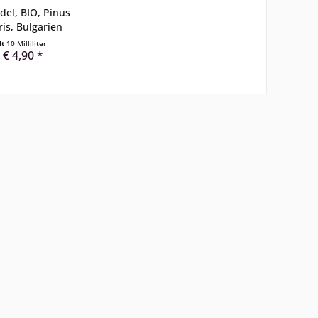
del, BIO, Pinus
ris, Bulgarien
lt
10 Milliliter
 € 4,90 *