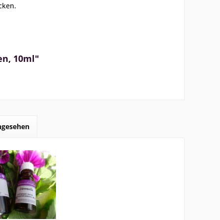
ecken.
en, 10ml"
angesehen