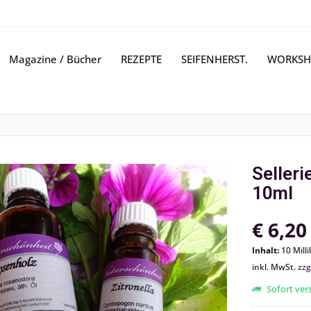
Magazine / Bücher
REZEPTE
SEIFENHERST.
WORKSH
Selleri
10ml
€ 6,20
Inhalt:
10 Millil
inkl. MwSt.
zzg
Sofort vers