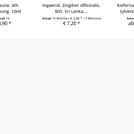
aune, äth.
Ingweröl, Zingiber officinalis,
Kieferna
hung, 10ml
BIO, Sri Lanka,...
sylvest
halt
10
Inhalt
10 Milliliter
(€ 2,88 * / 4 Milliliter)
Inha
4,90 *
€ 7,20 *
ab