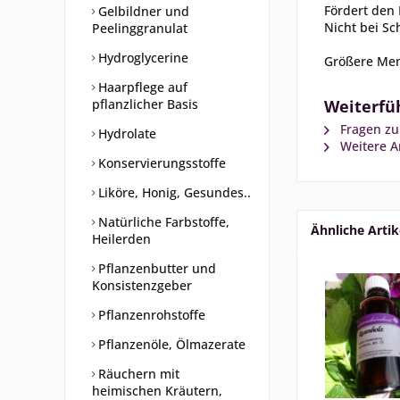
Fördert den 
Gelbildner und
Nicht bei S
Peelinggranulat
Hydroglycerine
Größere Men
Haarpflege auf
pflanzlicher Basis
Weiterfüh
Fragen zu
Hydrolate
Weitere Ar
Konservierungsstoffe
Liköre, Honig, Gesundes..
Natürliche Farbstoffe,
Ähnliche Artik
Heilerden
Pflanzenbutter und
Konsistenzgeber
Pflanzenrohstoffe
Pflanzenöle, Ölmazerate
Räuchern mit
heimischen Kräutern,