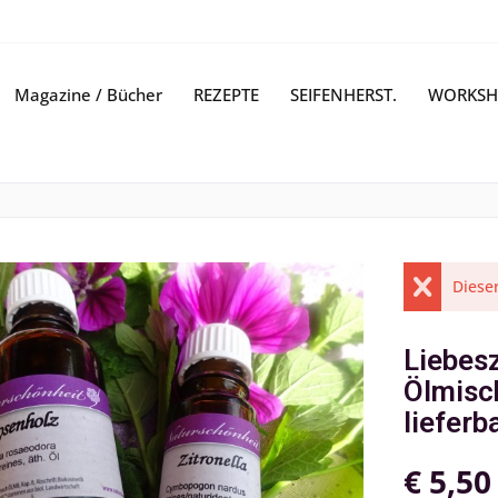
Magazine / Bücher
REZEPTE
SEIFENHERST.
WORKSH
Dieser
Liebesz
Ölmisc
lieferb
€ 5,50