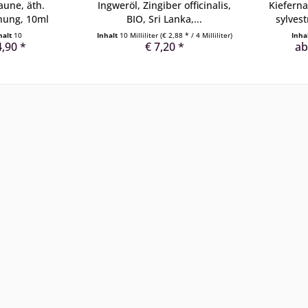
aune, äth.
Ingweröl, Zingiber officinalis,
Kieferna
hung, 10ml
BIO, Sri Lanka,...
sylvest
halt
10
Inhalt
10 Milliliter
(€ 2,88 * / 4 Milliliter)
Inha
4,90 *
€ 7,20 *
ab