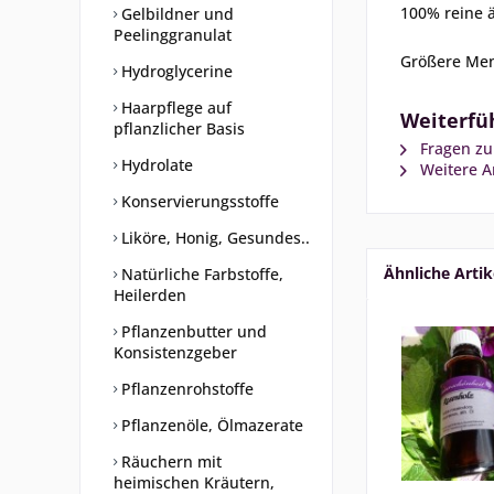
100% reine ä
Gelbildner und
Peelinggranulat
Größere Men
Hydroglycerine
Haarpflege auf
Weiterfüh
pflanzlicher Basis
Fragen zu
Hydrolate
Weitere Ar
Konservierungsstoffe
Liköre, Honig, Gesundes..
Ähnliche Artik
Natürliche Farbstoffe,
Heilerden
Pflanzenbutter und
Konsistenzgeber
Pflanzenrohstoffe
Pflanzenöle, Ölmazerate
Räuchern mit
heimischen Kräutern,