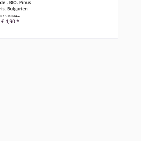
del, BIO, Pinus
ris, Bulgarien
lt
10 Milliliter
 € 4,90 *