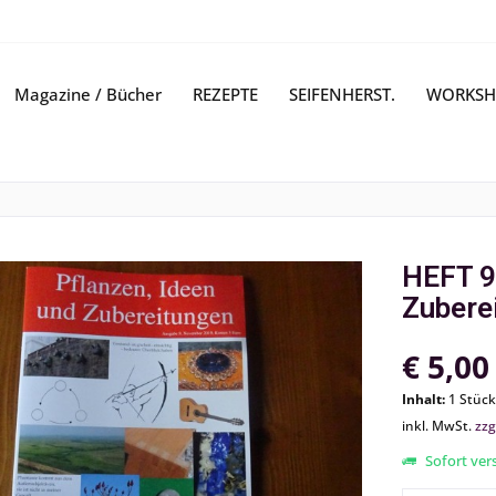
Magazine / Bücher
REZEPTE
SEIFENHERST.
WORKSH
HEFT 9,
Zubere
€ 5,00
Inhalt:
1 Stück
inkl. MwSt.
zzg
Sofort vers