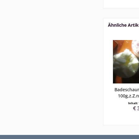
Ähnliche Artik
Badeschaum
100g,z.Z.n
Inhalt
€ 