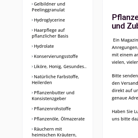
Gelbildner und
Peelinggranulat
Pflanze
Hydroglycerine
und Zu
Haarpflege auf
pflanzlicher Basis
Ein Magazin,
Hydrolate
Anregungen, 
mit einem an
Konservierungsstoffe
vielen, viel
Liköre, Honig, Gesundes..
Bitte senden
Natürliche Farbstoffe,
Heilerden
den Versand 
direkt auf u
Pflanzenbutter und
genaue Adre
Konsistenzgeber
Pflanzenrohstoffe
Haben Sie Lu
Pflanzenöle, Ölmazerate
uns bitte da
Räuchern mit
heimischen Kräutern,