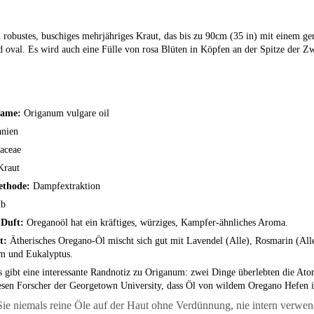
n robustes, buschiges mehrjähriges Kraut, das bis zu 90cm (35 in) mit einem ge
 oval. Es wird auch eine Fülle von rosa Blüten in Köpfen an der Spitze der Zw
Name:
Origanum vulgare oil
anien
aceae
Kraut
ethode:
Dampfextraktion
lb
 Duft:
Oreganoöl hat ein kräftiges, würziges, Kampfer-ähnliches Aroma.
it:
Ätherisches Oregano-Öl mischt sich gut mit Lavendel (Alle), Rosmarin (Alle
um und Eukalyptus.
 gibt eine interessante Randnotiz zu Origanum: zwei Dinge überlebten die At
en Forscher der Georgetown University, dass Öl von wildem Oregano Hefen in P
e niemals reine Öle auf der Haut ohne Verdünnung, nie intern verwe