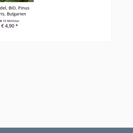
del, BIO, Pinus
ris, Bulgarien
lt
10 Milliliter
 € 4,90 *