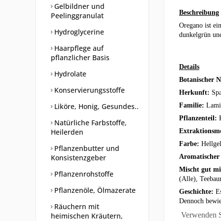
Gelbildner und
Beschreibung
Peelinggranulat
Oregano ist ei
Hydroglycerine
dunkelgrün und
Haarpflege auf
pflanzlicher Basis
Details
Hydrolate
Botanischer 
Konservierungsstoffe
Herkunft:
Sp
Liköre, Honig, Gesundes..
Familie:
Lami
Pflanzenteil:
Natürliche Farbstoffe,
Heilerden
Extraktionsm
Farbe:
Hellge
Pflanzenbutter und
Konsistenzgeber
Aromatischer
Mischt gut m
Pflanzenrohstoffe
(Alle), Teeba
Pflanzenöle, Ölmazerate
Geschichte:
Es
Dennoch bewies
Räuchern mit
Verwenden Si
heimischen Kräutern,