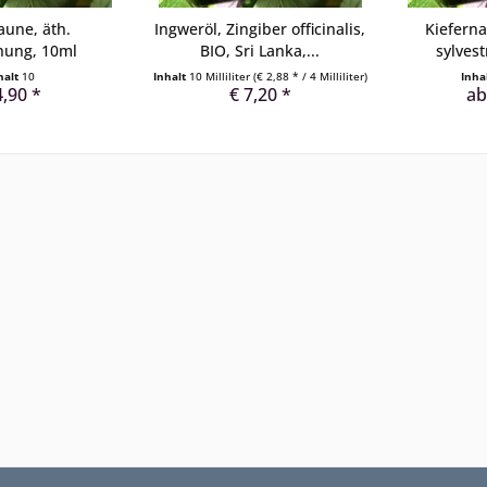
aune, äth.
Ingweröl, Zingiber officinalis,
Kieferna
hung, 10ml
BIO, Sri Lanka,...
sylvest
halt
10
Inhalt
10 Milliliter
(€ 2,88 * / 4 Milliliter)
Inha
4,90 *
€ 7,20 *
ab