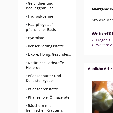
Gelbildner und
Peelinggranulat
Allergene
: 
Hydroglycerine
Größere Men
Haarpflege auf
pflanzlicher Basis
Weiterfü
Hydrolate
Fragen zu
Weitere Ar
Konservierungsstoffe
Liköre, Honig, Gesundes..
Natürliche Farbstoffe,
Heilerden
Ähnliche Artik
Pflanzenbutter und
Konsistenzgeber
Pflanzenrohstoffe
Pflanzenöle, Ölmazerate
Räuchern mit
heimischen Kräutern,