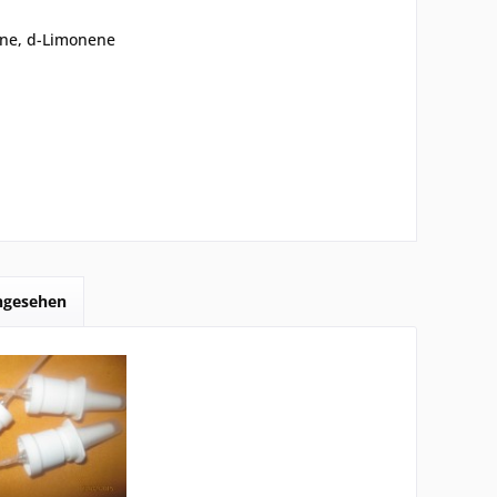
none, d-Limonene
angesehen