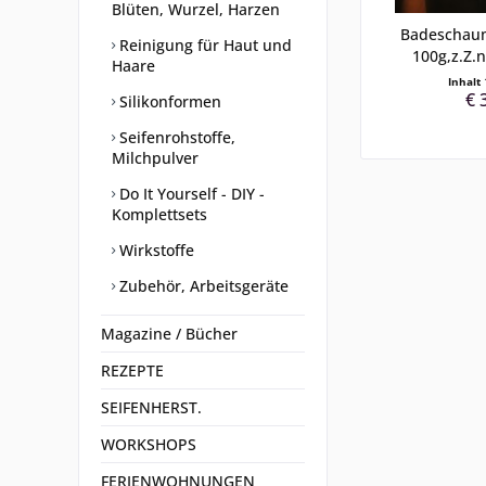
Blüten, Wurzel, Harzen
Badeschaum
Reinigung für Haut und
100g,z.Z.n
Haare
Inhalt
€ 
Silikonformen
Seifenrohstoffe,
Milchpulver
Do It Yourself - DIY -
Komplettsets
Wirkstoffe
Zubehör, Arbeitsgeräte
Magazine / Bücher
REZEPTE
SEIFENHERST.
WORKSHOPS
FERIENWOHNUNGEN