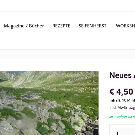
Magazine / Bücher
REZEPTE
SEIFENHERST.
WORKSH
Neues 
€ 4,50
Inhalt:
10 Milli
inkl. MwSt.
zzg
Sofort vers