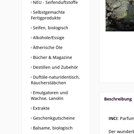
NEU - Seifenduftstoffe
Selbstgemachte
Fertigprodukte
Seifen, biologisch
Alkohole/Essige
Ätherische Öle
Bücher & Magazine
Destillen und Zubehör
Duftöle-naturidentisch,
Räucherstäbchen
Emulgatoren und
Wachse, Lanolin
Beschreibung
Extrakte
Geschenkgutscheine
INCI
: Parfu
Balsame, biologisch
Der wunderba