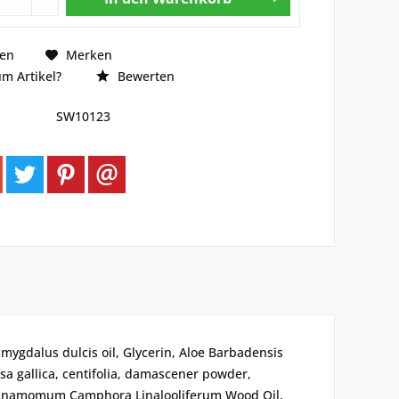
hen
Merken
m Artikel?
Bewerten
SW10123
mygdalus dulcis oil, Glycerin, Aloe Barbadensis
sa gallica, centifolia, damascener powder,
, Cinnamomum Camphora Linalooliferum Wood Oil,