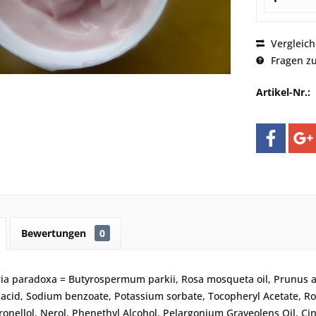
Vergleic
Fragen zu
Artikel-Nr.:
Bewertungen
0
aria paradoxa = Butyrospermum parkii, Rosa mosqueta oil, Prunus a
ic acid, Sodium benzoate, Potassium sorbate, Tocopheryl Acetate, Ro
tronellol, Nerol, Phenethyl Alcohol, Pelargonium Graveolens Oil