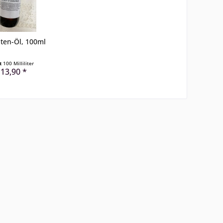
lten-Öl, 100ml
lt
100 Milliliter
 13,90 *