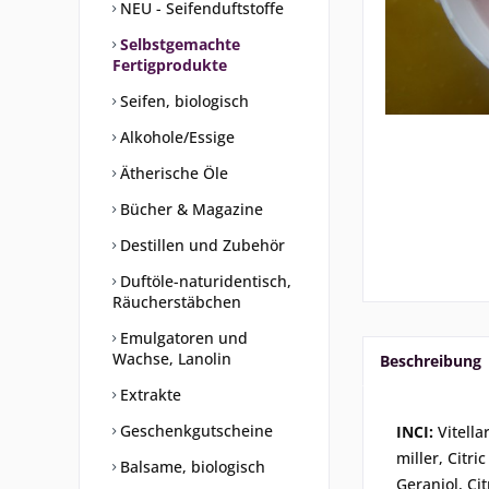
NEU - Seifenduftstoffe
Selbstgemachte
Fertigprodukte
Seifen, biologisch
Alkohole/Essige
Ätherische Öle
Bücher & Magazine
Destillen und Zubehör
Duftöle-naturidentisch,
Räucherstäbchen
Emulgatoren und
Wachse, Lanolin
Beschreibung
Extrakte
Geschenkgutscheine
INCI:
Vitell
miller, Citr
Balsame, biologisch
Geraniol, Ci