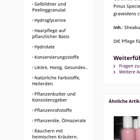
Gelbildner und
Pinus Specie
Peelinggranulat
graveolens
Hydroglycerine
Inh
.: Sheabu
Haarpflege auf
pflanzlicher Basis
DIE Pflege f
Hydrolate
Konservierungsstoffe
Weiterfüh
Fragen zu
Liköre, Honig, Gesundes..
Weitere Ar
Natürliche Farbstoffe,
Heilerden
Pflanzenbutter und
Konsistenzgeber
Ähnliche Artik
Pflanzenrohstoffe
Pflanzenöle, Ölmazerate
Räuchern mit
heimischen Kräutern,