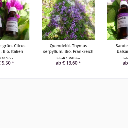
 grün, Citrus
Quendelöl, Thymus
Sandel
, Bio, Italien
serpyllum, Bio, Frankreich
balsa
lt
10 Stück
Inhalt
1 Milliliter
In
 5,50 *
ab € 13,60 *
ab