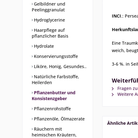
Gelbildner und
Peelinggranulat
INCI
.: Perse
Hydroglycerine
Herkunftsla
Haarpflege auf
pflanzlicher Basis
Eine Traumko
Hydrolate
weich, beugt
Konservierungsstoffe
3-6 %. in Se
Liköre, Honig, Gesundes..
Natürliche Farbstoffe,
Weiterfü
Heilerden
Fragen zu
Pflanzenbutter und
Weitere Ar
Konsistenzgeber
Pflanzenrohstoffe
Pflanzenöle, Ölmazerate
Ähnliche Artik
Räuchern mit
heimischen Kräutern,