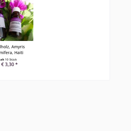
holz, Amyris
mifera, Haiti
halt
10 Stück
 € 3,30 *