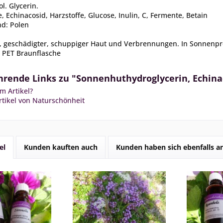
l. Glycerin.
le, Echinacosid, Harzstoffe, Glucose, Inulin, C, Fermente, Betain
nd: Polen
r, geschädigter, schuppiger Haut und Verbrennungen. In Sonnenp
 PET Braunflasche
hrende Links zu "Sonnenhuthydroglycerin, Echina
m Artikel?
tikel von Naturschönheit
el
Kunden kauften auch
Kunden haben sich ebenfalls 