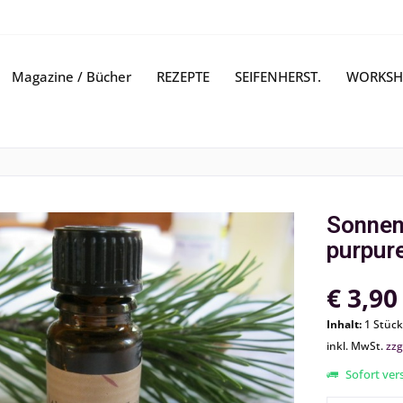
Magazine / Bücher
REZEPTE
SEIFENHERST.
WORKSH
Sonnen
purpur
€ 3,90
Inhalt:
1 Stück
inkl. MwSt.
zzg
Sofort vers