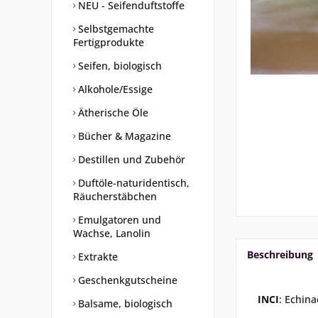
NEU - Seifenduftstoffe
Selbstgemachte
Fertigprodukte
Seifen, biologisch
Alkohole/Essige
Ätherische Öle
Bücher & Magazine
Destillen und Zubehör
Duftöle-naturidentisch,
Räucherstäbchen
Emulgatoren und
Wachse, Lanolin
Beschreibung
Extrakte
Geschenkgutscheine
INCI
: Echin
Balsame, biologisch