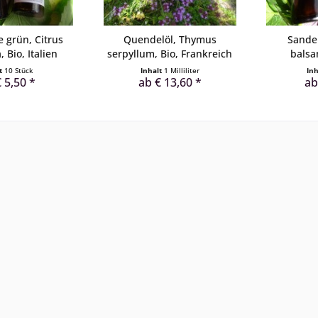
 grün, Citrus
Quendelöl, Thymus
Sandel
, Bio, Italien
serpyllum, Bio, Frankreich
balsa
lt
10 Stück
Inhalt
1 Milliliter
In
 5,50 *
ab € 13,60 *
ab