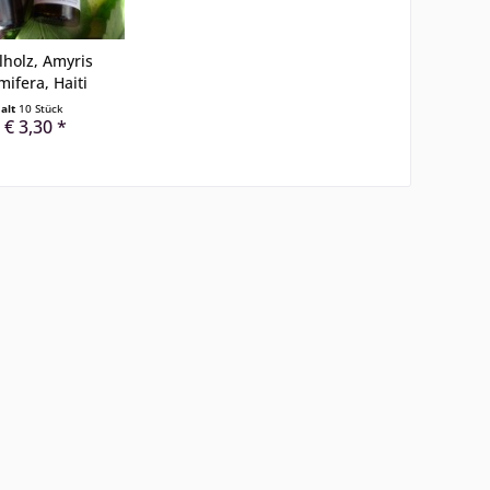
holz, Amyris
mifera, Haiti
halt
10 Stück
 € 3,30 *