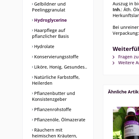
Auszug in bio
Gelbildner und
Inh
.: Äth. Ö
Peelinggranulat
Herkunftsla
Hydroglycerine
Bei unreine
Haarpflege auf
Verpackung:
pflanzlicher Basis
Hydrolate
Weiterfü
Konservierungsstoffe
Fragen zu
Weitere Ar
Liköre, Honig, Gesundes..
Natürliche Farbstoffe,
Heilerden
Ähnliche Artik
Pflanzenbutter und
Konsistenzgeber
Pflanzenrohstoffe
Pflanzenöle, Ölmazerate
Räuchern mit
heimischen Kräutern,