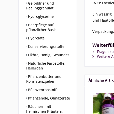
INCI
:
Foenic
Gelbildner und
Peelinggranulat
Ein wässrig,
Hydroglycerine
und Hautpfl
Haarpflege auf
pflanzlicher Basis
Verpackung:
Hydrolate
Weiterfüh
Konservierungsstoffe
Fragen zu
Liköre, Honig, Gesundes..
Weitere Ar
Natürliche Farbstoffe,
Heilerden
Pflanzenbutter und
Ähnliche Artik
Konsistenzgeber
Pflanzenrohstoffe
Pflanzenöle, Ölmazerate
Räuchern mit
heimischen Kräutern,