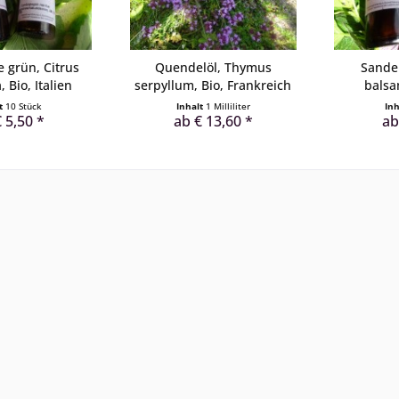
 grün, Citrus
Quendelöl, Thymus
Sandel
, Bio, Italien
serpyllum, Bio, Frankreich
balsa
lt
10 Stück
Inhalt
1 Milliliter
In
 5,50 *
ab € 13,60 *
ab