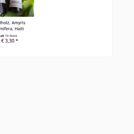
holz, Amyris
mifera, Haiti
halt
10 Stück
 € 3,30 *