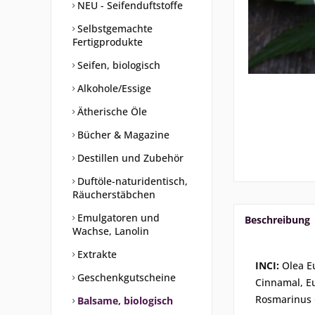
NEU - Seifenduftstoffe
Selbstgemachte
Fertigprodukte
Seifen, biologisch
Alkohole/Essige
Ätherische Öle
Bücher & Magazine
Destillen und Zubehör
Duftöle-naturidentisch,
Räucherstäbchen
Emulgatoren und
Beschreibung
Wachse, Lanolin
Extrakte
INCI:
Olea E
Geschenkgutscheine
Cinnamal, Eu
Rosmarinus O
Balsame, biologisch