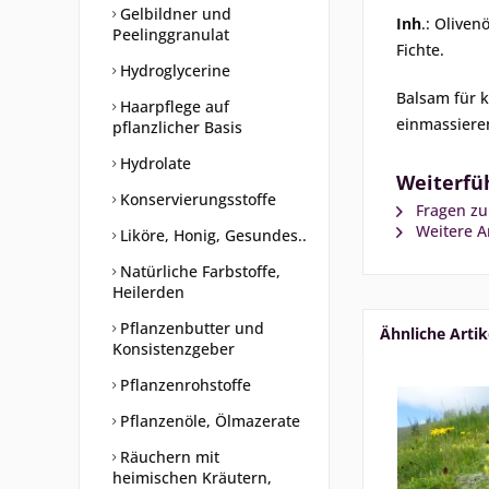
Gelbildner und
Inh
.: Oliven
Peelinggranulat
Fichte.
Hydroglycerine
Balsam für 
Haarpflege auf
einmassiere
pflanzlicher Basis
Hydrolate
Weiterfüh
Konservierungsstoffe
Fragen zu
Weitere Ar
Liköre, Honig, Gesundes..
Natürliche Farbstoffe,
Heilerden
Pflanzenbutter und
Ähnliche Artik
Konsistenzgeber
Pflanzenrohstoffe
Pflanzenöle, Ölmazerate
Räuchern mit
heimischen Kräutern,