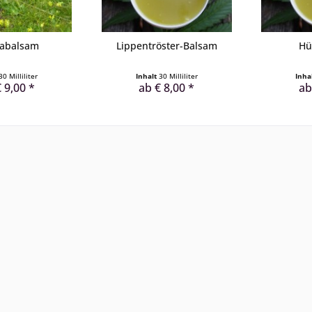
kabalsam
Lippentröster-Balsam
Hü
30 Milliliter
Inhalt
30 Milliliter
Inha
 9,00 *
ab € 8,00 *
ab