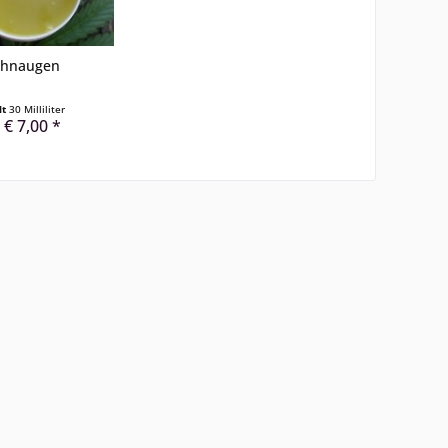
hnaugen
lt
30 Milliliter
 € 7,00 *