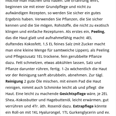
möchte man machen und haben. Die Erfahrung lehrt,
beginnen sie mit einer Grundpflege und nicht zu
aufwändigen Rezepten, so werden Sie sicher ein gutes
Ergebnis haben. Verwenden Sie Pflanzen, die Sie sicher
kennen und die Sie mögen, Rohstoffe, die nicht zu exotisch
klingen und einfache Rezepturen. Als erstes ein,
Peeling,
das die Haut glatt und aufnahmefähig macht: 4EL
duftendes Kokosfett, 1,5 EL feines Salz (mit Zucker macht
man eine kleine Menge für samtweiche Lippen), als Peeling
und Pflegezusatz 1EL trockene, fein gerubbelte Pflanze
dazu. Fett schmelzen, etwas abkühlen lassen, Salz und
Pflanze darunter rühren, fertig. 1-2x wöchentlich die Haut
vor der Reinigung sanft abrubbeln, abnehmen. Zur tägl.
Reinigung
2 gute Öle mischen, mit einem Pad die Haut
reinigen, nimmt auch Schminke leicht ab und pflegt die
Haut. Eine leicht zu machende
Gesichtspflege
wäre, je 2EL
Shea,-Kokosbutter und Hagebuttenöl, leicht erwärmen, gut
verrühren und 4Tr. äth. Rosenöl dazu.
Extrapflege
könnte
ein Roll-on mit 1KL Hyalurongel, 1TL Gurkenglycerin und ev.