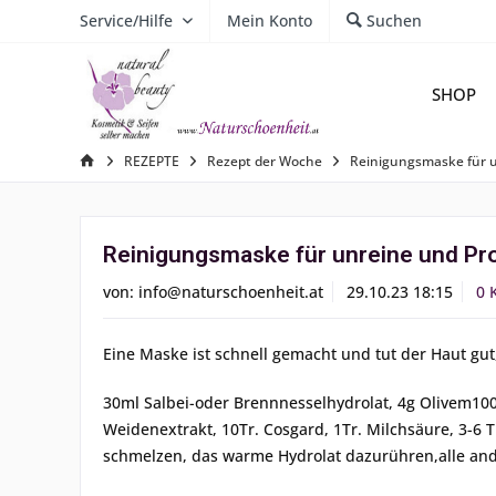
Service/Hilfe
Mein Konto
Suchen
SHOP
REZEPTE
Rezept der Woche
Reinigungsmaske für 
Reinigungsmaske für unreine und Pr
von:
info@naturschoenheit.at
29.10.23 18:15
0 
Eine Maske ist schnell gemacht und tut der Haut gut,
30ml Salbei-oder Brennnesselhydrolat, 4g Olivem1000
Weidenextrakt, 10Tr. Cosgard, 1Tr. Milchsäure, 3-6 Tr
schmelzen, das warme Hydrolat dazurühren,alle an