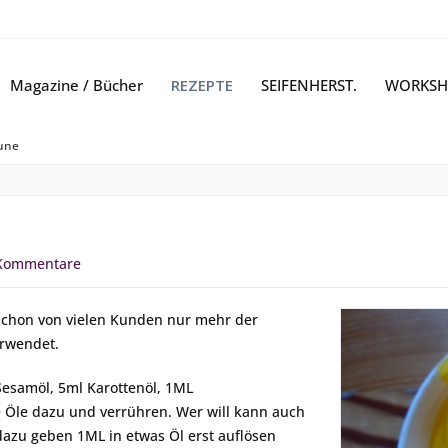
Magazine / Bücher
REZEPTE
SEIFENHERST.
WORKSH
une
Kommentare
h schon von vielen Kunden nur mehr der
erwendet.
Sesamöl, 5ml Karottenöl, 1ML
e Öle dazu und verrühren. Wer will kann auch
azu geben 1ML in etwas Öl erst auflösen