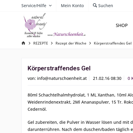
Service/Hilfe
Mein Konto
Suchen
SHOP
REZEPTE
Rezept der Woche
Körperstraffendes Gel
Körperstraffendes Gel
von:
info@naturschoenheit.at
21.02.16 08:30
0 
80ml Schachtelhalmhydrolat, 1 ML Xanthan, 10ml Alo
Weidenrindenextrakt, 2Ml Ananaspulver, 15 Tr. Rokons
Cedernöl.
Gel zubereiten, die Pulver in Wasser lösen und mit
darunterrühren. Nach dem duschen/baden täglich ei