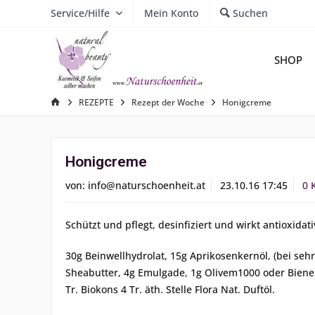
Service/Hilfe
Mein Konto
Suchen
SHOP
REZEPTE
Rezept der Woche
Honigcreme
Honigcreme
von:
info@naturschoenheit.at
23.10.16 17:45
0 
Schützt und pflegt, desinfiziert und wirkt antioxidati
30g Beinwellhydrolat, 15g Aprikosenkernöl, (bei seh
Sheabutter, 4g Emulgade, 1g Olivem1000 oder Bienen
Tr. Biokons 4 Tr. äth. Stelle Flora Nat. Duftöl.