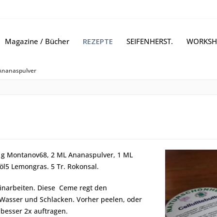
Magazine / Bücher
REZEPTE
SEIFENHERST.
WORKSH
Ananaspulver
l, g Montanov68, 2 ML Ananaspulver, 1 ML
öl5 Lemongras. 5 Tr. Rokonsal.
inarbeiten. Diese Ceme regt den
n Wasser und Schlacken. Vorher peelen, oder
besser 2x auftragen.